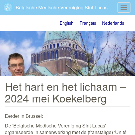
Overslaan
Belgische Medische Vereniging Sint-Lucas
Navig
en
wisse
naar
de
English
Français
Nederlands
inhoud
gaan
Het hart en het lichaam –
2024 mei Koekelberg
Eerder in Brussel:
De 'Belgische Medische Vereniging Sint-Lucas'
organiseerde in samenwerking met de (franstalige) 'Unité