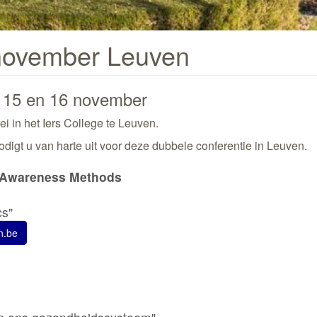
november Leuven
15 en 16 november
i in het Iers College te Leuven.
igt u van harte uit voor deze dubbele conferentie in Leuven.
y Awareness Methods
cs"
n.be