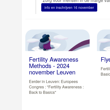
"Zorg voor mensen in de marge v
info en inschrijven 16 november
Fertility Awareness
Fly
Methods - 2024
Ferti
november Leuven
Basi
Eerder in Leuven: Europees
Congres : "Fertility Awareness :
Back to Basics"