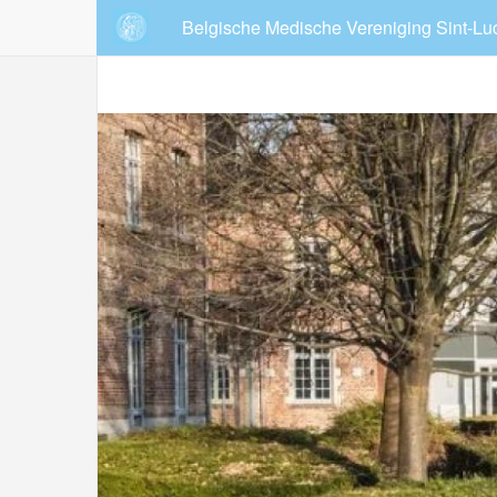
Overslaan
Belgische Medische Vereniging Sint-Lu
en
naar
de
inhoud
gaan