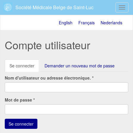
Aller
Société Médicale Belge de Saint-Luc
Toggl
au
navig
contenu
principal
English
Français
Nederlands
Compte utilisateur
Onglets
Se connecter
(onglet
Demander un nouveau mot de passe
principaux
actif)
Nom d'utilisateur ou adresse électronique.
*
Mot de passe
*
Se connecter