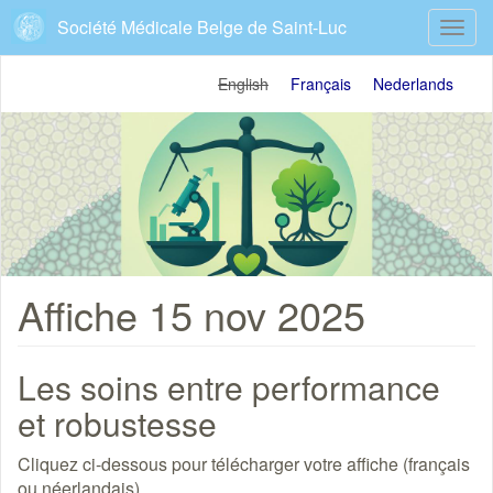
Aller
Société Médicale Belge de Saint-Luc
Toggl
au
navig
contenu
principal
English
Français
Nederlands
Affiche 15 nov 2025
Les soins entre performance
et robustesse
Cliquez ci-dessous pour télécharger votre affiche (français
ou néerlandais).